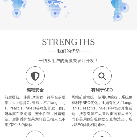
STRENGTHS
—— 我们的优势 ——
一切从用户的角度去设计开发！
编程安全
有利于SEO
前后端统一使用C#编程，跨平台前端
网站前后端统一使用C#编程，系统更
用blazor也是C#编程，不用angular.j
有利于SEO优化，比如有的人用angu
s、react.js、vue.js等框架开发，js代
lar.js、react.js、vue.js等框架开发前
码暴露在浏览器，安全性低，性能也
端，搜索引擎不太喜欢页面有大量的
差。后期维护如果您想自己招人也不
内容是用js实现数据交互和渲染，所
用招2个人的岗位。
以SEO优化相对难做。