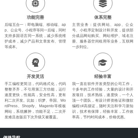
功能完善
体系完整
后端五合一：即电脑端、移动端、ap
主营业务：提供网站、app、公众
p、公众号、小程序等同一后端，同时
号、小程序定制设计和开发，提供部
支持多国语言同一系统，减少系统维
分成品网站购买、网站维护、域名注
护成本，减少产品和文章发布、管理
册、服务器空间租用等业务，互联网
等成本。
一步到位。
开发灵活
经验丰富
手工编程更简洁，代码格式化，代码
我一直在软件开发类型的公司工作，
整整齐齐，不引用第三方功能，运行
十多年的工作经验，大量的设计和开
速度更快，性能高，安全性高，更有
发项目，技术熟练，速度快，一个人
利二次开发。比如：织梦、帝国、Wo
顶一个团队，有设计师资格证和微软
rdPress、Shopify、Magento等模板
编程c#高级证，随时关注和学习新知
网站，系统臃肿，功能不足，二次开
识，技术有保障，经验丰富，工作效
发难且改版后下次升级又被覆盖。
率高，节约时间成本，价格优惠。
沐
心
便捷导航