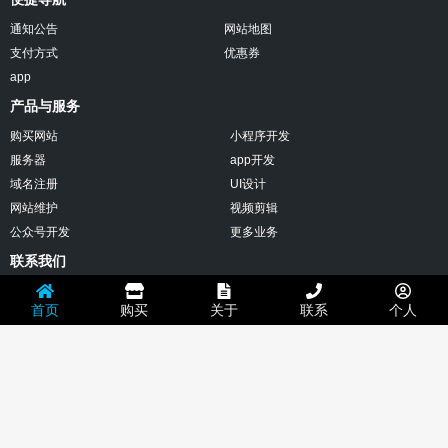
设
计
通知公告
网站地图
网
支付方式
优惠券
站
建
app
设
产品与服务
网
页
购买网站
小程序开发
设
服务器
app开发
计
网
域名注册
UI设计
页
网站维护
视频剪辑
制
作
公众号开发
更多业务
做
联系我们
网
站
微信：muxinsys
自
首页
购买
关于
联系
个人
助
邮箱：632035276@qq.com
建
站
电话：15220126826
免
费
地址：深圳市南山区西丽社区2506
建
站
免
版权所有：© 沐心设计 技术支持：
沐心设计
备案：粤ICP备13034152号
地