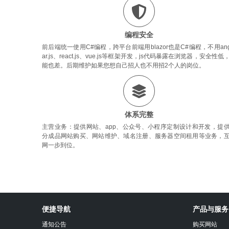
编程安全
前后端统一使用C#编程，跨平台前端用blazor也是C#编程，不用ang
ar.js、react.js、vue.js等框架开发，js代码暴露在浏览器，安全性低
能也差。后期维护如果您想自己招人也不用招2个人的岗位。
体系完整
主营业务：提供网站、app、公众号、小程序定制设计和开发，提
分成品网站购买、网站维护、域名注册、服务器空间租用等业务，
网一步到位。
沐
心
便捷导航
产品与服务
设
计
通知公告
购买网站