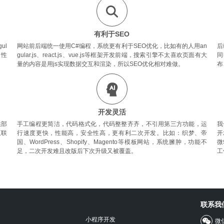
有利于SEO
ul
网站前后端统一使用C#编程，系统更有利于SEO优化，比如有的人用an
后
，性
gular.js、react.js、vue.js等框架开发前端，搜索引擎不太喜欢页面有大
同
量的内容是用js实现数据交互和渲染，所以SEO优化相对难做。
布
开发灵活
供部
手工编程更简洁，代码格式化，代码整整齐齐，不引用第三方功能，运
我
互联
行速度更快，性能高，安全性高，更有利二次开发。比如：织梦、帝
开
国、WordPress、Shopify、Magento等模板网站，系统臃肿，功能不
微
足，二次开发难且改版后下次升级又被覆盖。
工
联系我
小程序开发
微信