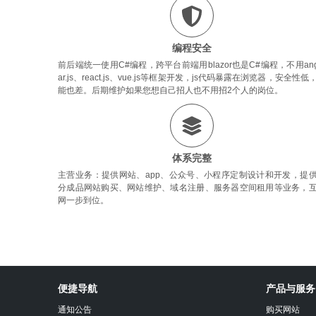
编程安全
前后端统一使用C#编程，跨平台前端用blazor也是C#编程，不用ang
ar.js、react.js、vue.js等框架开发，js代码暴露在浏览器，安全性低
能也差。后期维护如果您想自己招人也不用招2个人的岗位。
体系完整
主营业务：提供网站、app、公众号、小程序定制设计和开发，提
分成品网站购买、网站维护、域名注册、服务器空间租用等业务，
网一步到位。
沐
心
便捷导航
产品与服务
设
计
通知公告
购买网站