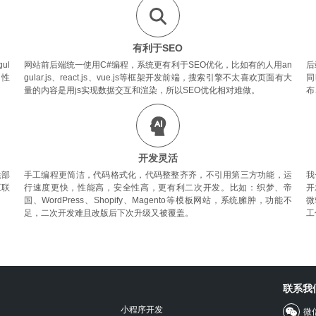
有利于SEO
ul
网站前后端统一使用C#编程，系统更有利于SEO优化，比如有的人用an
后
，性
gular.js、react.js、vue.js等框架开发前端，搜索引擎不太喜欢页面有大
同
量的内容是用js实现数据交互和渲染，所以SEO优化相对难做。
布
开发灵活
供部
手工编程更简洁，代码格式化，代码整整齐齐，不引用第三方功能，运
我
互联
行速度更快，性能高，安全性高，更有利二次开发。比如：织梦、帝
开
国、WordPress、Shopify、Magento等模板网站，系统臃肿，功能不
微
足，二次开发难且改版后下次升级又被覆盖。
工
联系我
小程序开发
微信