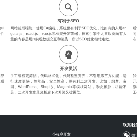
有利于SEO
ul
网站前后端统一使用C#编程，系统更有利于SEO优化，比如有的人用an
后
，性
gular.js、react.js、vue.js等框架开发前端，搜索引擎不太喜欢页面有大
同
量的内容是用js实现数据交互和渲染，所以SEO优化相对难做。
布
开发灵活
供部
手工编程更简洁，代码格式化，代码整整齐齐，不引用第三方功能，运
我
互联
行速度更快，性能高，安全性高，更有利二次开发。比如：织梦、帝
开
国、WordPress、Shopify、Magento等模板网站，系统臃肿，功能不
微
足，二次开发难且改版后下次升级又被覆盖。
工
联系我
小程序开发
微信