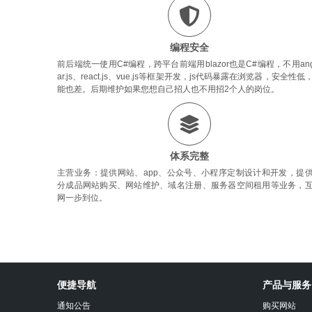
编程安全
前后端统一使用C#编程，跨平台前端用blazor也是C#编程，不用ang
ar.js、react.js、vue.js等框架开发，js代码暴露在浏览器，安全性低
能也差。后期维护如果您想自己招人也不用招2个人的岗位。
体系完整
主营业务：提供网站、app、公众号、小程序定制设计和开发，提
分成品网站购买、网站维护、域名注册、服务器空间租用等业务，
网一步到位。
沐
心
便捷导航
产品与服务
设
计
通知公告
购买网站