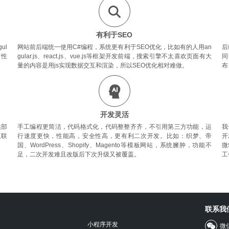
有利于SEO
ul
网站前后端统一使用C#编程，系统更有利于SEO优化，比如有的人用an
后
，性
gular.js、react.js、vue.js等框架开发前端，搜索引擎不太喜欢页面有大
同
量的内容是用js实现数据交互和渲染，所以SEO优化相对难做。
布
开发灵活
供部
手工编程更简洁，代码格式化，代码整整齐齐，不引用第三方功能，运
我
互联
行速度更快，性能高，安全性高，更有利二次开发。比如：织梦、帝
开
国、WordPress、Shopify、Magento等模板网站，系统臃肿，功能不
微
足，二次开发难且改版后下次升级又被覆盖。
工
联系我
小程序开发
微信