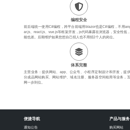
编程安全
前后端统一使用C#编程，跨平台前端用blazor也是C#编程，不用ang
ar.js、react.js、vue.js等框架开发，js代码暴露在浏览器，安全性低
能也差。后期维护如果您想自己招人也不用招2个人的岗位。
体系完整
主营业务：提供网站、app、公众号、小程序定制设计和开发，提
分成品网站购买、网站维护、域名注册、服务器空间租用等业务，
网一步到位。
沐
心
便捷导航
产品与服务
设
计
通知公告
购买网站