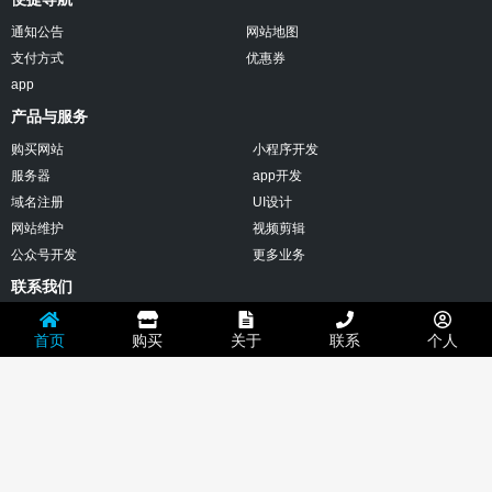
设
计
通知公告
网站地图
网
支付方式
优惠券
站
建
app
设
产品与服务
网
页
购买网站
小程序开发
设
服务器
app开发
计
网
域名注册
UI设计
页
网站维护
视频剪辑
制
作
公众号开发
更多业务
做
联系我们
网
站
微信：muxinsys
自
首页
购买
关于
联系
个人
助
邮箱：632035276@qq.com
建
站
电话：15220126826
免
费
地址：深圳市南山区西丽社区2506
建
站
免
版权所有：© 沐心设计 技术支持：
沐心设计
备案：粤ICP备13034152号
地