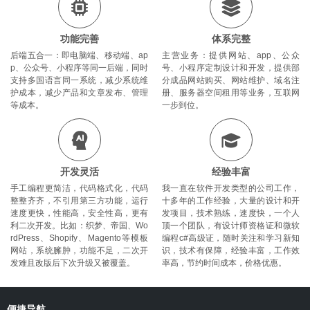
功能完善
体系完整
后端五合一：即电脑端、移动端、ap
主营业务：提供网站、app、公众
p、公众号、小程序等同一后端，同时
号、小程序定制设计和开发，提供部
支持多国语言同一系统，减少系统维
分成品网站购买、网站维护、域名注
护成本，减少产品和文章发布、管理
册、服务器空间租用等业务，互联网
等成本。
一步到位。
开发灵活
经验丰富
手工编程更简洁，代码格式化，代码
我一直在软件开发类型的公司工作，
整整齐齐，不引用第三方功能，运行
十多年的工作经验，大量的设计和开
速度更快，性能高，安全性高，更有
发项目，技术熟练，速度快，一个人
利二次开发。比如：织梦、帝国、Wo
顶一个团队，有设计师资格证和微软
rdPress、Shopify、Magento等模板
编程c#高级证，随时关注和学习新知
网站，系统臃肿，功能不足，二次开
识，技术有保障，经验丰富，工作效
发难且改版后下次升级又被覆盖。
率高，节约时间成本，价格优惠。
沐
心
便捷导航