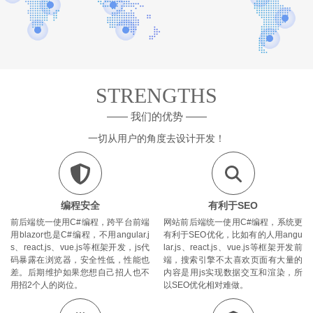
STRENGTHS
—— 我们的优势 ——
一切从用户的角度去设计开发！
编程安全
有利于SEO
前后端统一使用C#编程，跨平台前端
网站前后端统一使用C#编程，系统更
用blazor也是C#编程，不用angular.j
有利于SEO优化，比如有的人用angu
s、react.js、vue.js等框架开发，js代
lar.js、react.js、vue.js等框架开发前
码暴露在浏览器，安全性低，性能也
端，搜索引擎不太喜欢页面有大量的
差。后期维护如果您想自己招人也不
内容是用js实现数据交互和渲染，所
用招2个人的岗位。
以SEO优化相对难做。