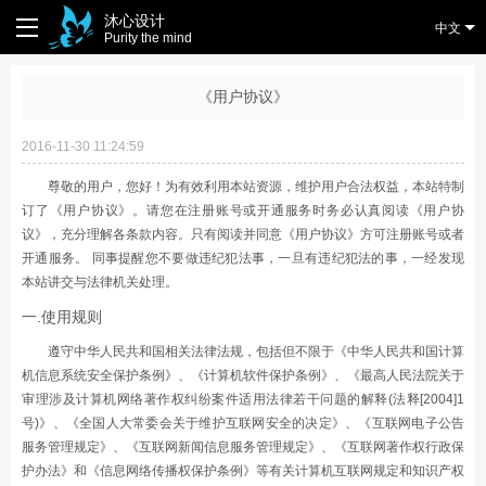
沐心设计
中文
Purity the mind
《用户协议》
2016-11-30 11:24:59
尊敬的用户，您好！为有效利用本站资源，维护用户合法权益，本站特制
订了《用户协议》。请您在注册账号或开通服务时务必认真阅读《用户协
议》，充分理解各条款内容。只有阅读并同意《用户协议》方可注册账号或者
开通服务。 同事提醒您不要做违纪犯法事，一旦有违纪犯法的事，一经发现
本站讲交与法律机关处理。
一.使用规则
遵守中华人民共和国相关法律法规，包括但不限于《中华人民共和国计算
机信息系统安全保护条例》、《计算机软件保护条例》、《最高人民法院关于
审理涉及计算机网络著作权纠纷案件适用法律若干问题的解释(法释[2004]1
号)》、《全国人大常委会关于维护互联网安全的决定》、《互联网电子公告
服务管理规定》、《互联网新闻信息服务管理规定》、《互联网著作权行政保
护办法》和《信息网络传播权保护条例》等有关计算机互联网规定和知识产权