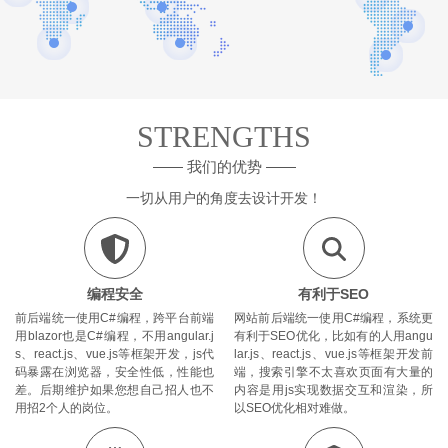
STRENGTHS
—— 我们的优势 ——
一切从用户的角度去设计开发！
编程安全
有利于SEO
前后端统一使用C#编程，跨平台前端
网站前后端统一使用C#编程，系统更
用blazor也是C#编程，不用angular.j
有利于SEO优化，比如有的人用angu
s、react.js、vue.js等框架开发，js代
lar.js、react.js、vue.js等框架开发前
码暴露在浏览器，安全性低，性能也
端，搜索引擎不太喜欢页面有大量的
差。后期维护如果您想自己招人也不
内容是用js实现数据交互和渲染，所
用招2个人的岗位。
以SEO优化相对难做。