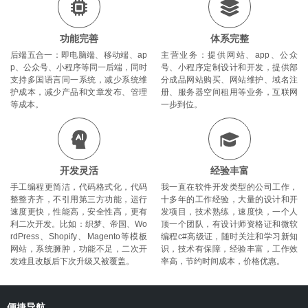
功能完善
体系完整
后端五合一：即电脑端、移动端、ap
主营业务：提供网站、app、公众
p、公众号、小程序等同一后端，同时
号、小程序定制设计和开发，提供部
支持多国语言同一系统，减少系统维
分成品网站购买、网站维护、域名注
护成本，减少产品和文章发布、管理
册、服务器空间租用等业务，互联网
等成本。
一步到位。
开发灵活
经验丰富
手工编程更简洁，代码格式化，代码
我一直在软件开发类型的公司工作，
整整齐齐，不引用第三方功能，运行
十多年的工作经验，大量的设计和开
速度更快，性能高，安全性高，更有
发项目，技术熟练，速度快，一个人
利二次开发。比如：织梦、帝国、Wo
顶一个团队，有设计师资格证和微软
rdPress、Shopify、Magento等模板
编程c#高级证，随时关注和学习新知
网站，系统臃肿，功能不足，二次开
识，技术有保障，经验丰富，工作效
发难且改版后下次升级又被覆盖。
率高，节约时间成本，价格优惠。
沐
心
便捷导航