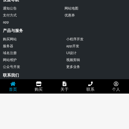
设
计
通知公告
网站地图
网
支付方式
优惠券
站
建
app
设
产品与服务
网
页
购买网站
小程序开发
设
服务器
app开发
计
网
域名注册
UI设计
页
网站维护
视频剪辑
制
作
公众号开发
更多业务
做
联系我们
网
站
微信：muxinsys
自
首页
购买
关于
联系
个人
助
邮箱：632035276@qq.com
建
站
电话：15220126826
免
费
地址：深圳市南山区西丽社区2506
建
站
免
版权所有：© 沐心设计 技术支持：
沐心设计
备案：粤ICP备13034152号
地