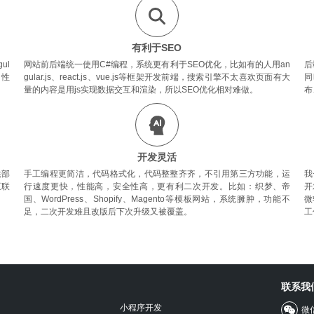
有利于SEO
ul
网站前后端统一使用C#编程，系统更有利于SEO优化，比如有的人用an
后
，性
gular.js、react.js、vue.js等框架开发前端，搜索引擎不太喜欢页面有大
同
量的内容是用js实现数据交互和渲染，所以SEO优化相对难做。
布
开发灵活
供部
手工编程更简洁，代码格式化，代码整整齐齐，不引用第三方功能，运
我
互联
行速度更快，性能高，安全性高，更有利二次开发。比如：织梦、帝
开
国、WordPress、Shopify、Magento等模板网站，系统臃肿，功能不
微
足，二次开发难且改版后下次升级又被覆盖。
工
联系我
小程序开发
微信