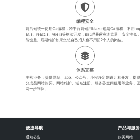
编程安全
前后端统一使用C#编程，跨平台前端用blazor也是C#编程，不用ang
ar.js、react.js、vue.js等框架开发，js代码暴露在浏览器，安全性低
能也差。后期维护如果您想自己招人也不用招2个人的岗位。
体系完整
主营业务：提供网站、app、公众号、小程序定制设计和开发，提
分成品网站购买、网站维护、域名注册、服务器空间租用等业务，
网一步到位。
沐
心
便捷导航
产品与服务
设
计
通知公告
购买网站